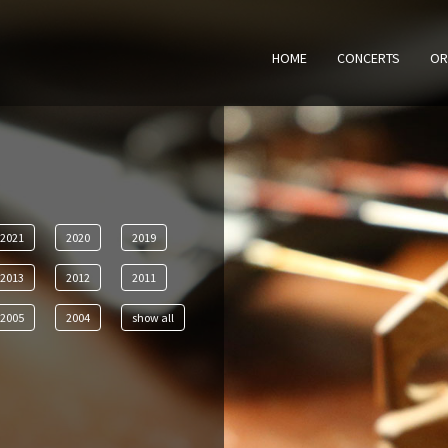
HOME
CONCERTS
OR
2021
2020
2019
2013
2012
2011
2005
2004
show all