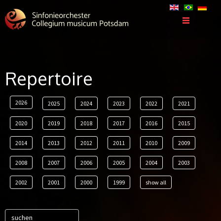
Repertoire
2026
2025
2024
2023
2022
2021
2020
2019
2018
2017
2016
2015
2014
2013
2012
2011
2010
2009
2008
2007
2006
2005
2004
2003
2002
2001
2000
1999
show all