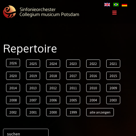
Repertoire
2026
2025
2024
2023
2022
2021
2020
2019
2018
2017
2016
2015
2014
2013
2012
2011
2010
2009
2008
2007
2006
2005
2004
2003
2002
2001
2000
1999
alle anzeigen