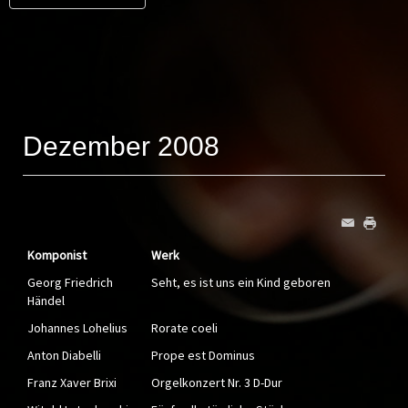
Dezember 2008
Komponist
Werk
Georg Friedrich
Seht, es ist uns ein Kind geboren
Händel
Johannes Lohelius
Rorate coeli
Anton Diabelli
Prope est Dominus
Franz Xaver Brixi
Orgelkonzert Nr. 3 D-Dur