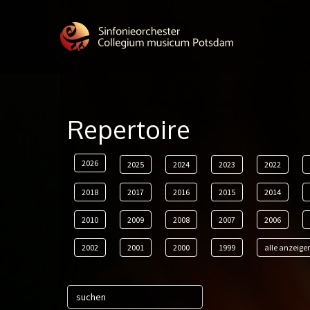
Repertoire
2026
2025
2024
2023
2022
2018
2017
2016
2015
2014
2010
2009
2008
2007
2006
2002
2001
2000
1999
alle anzeige