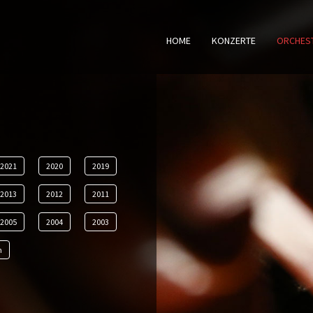
HOME
KONZERTE
ORCHES
2021
2020
2019
2013
2012
2011
2005
2004
2003
n