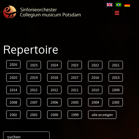
Repertoire
2026
2025
2024
2023
2022
2021
2020
2019
2018
2017
2016
2015
2014
2013
2012
2011
2010
2009
2008
2007
2006
2005
2004
2003
2002
2001
2000
1999
alle anzeigen