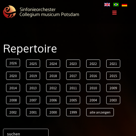
Repertoire
2026
2025
2024
2023
2022
2021
2020
2019
2018
2017
2016
2015
2014
2013
2012
2011
2010
2009
2008
2007
2006
2005
2004
2003
2002
2001
2000
1999
alle anzeigen